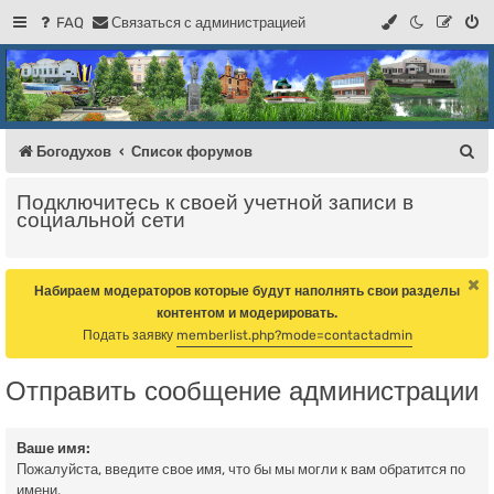
FAQ
С
в
я
з
а
т
ь
с
я
с
а
д
м
и
н
и
с
т
р
а
ц
и
е
й
Регистрация
Форум Богодухова
Богодухов
П
Богодухов
Список форумов
о
Подключитесь к своей учетной записи в
и
социальной сети
с
к
Набираем модераторов которые будут наполнять свои разделы
контентом и модерировать.
Подать заявку
memberlist.php?mode=contactadmin
Отправить сообщение администрации
Ваше имя:
Пожалуйста, введите свое имя, что бы мы могли к вам обратится по
имени.