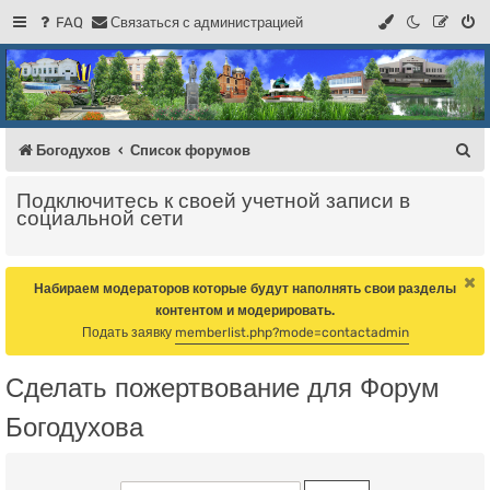
FAQ
С
в
я
з
а
т
ь
с
я
с
а
д
м
и
н
и
с
т
р
а
ц
и
е
й
Регистрация
Форум Богодухова
Богодухов
П
Богодухов
Список форумов
о
Подключитесь к своей учетной записи в
и
социальной сети
с
к
Набираем модераторов которые будут наполнять свои разделы
контентом и модерировать.
Подать заявку
memberlist.php?mode=contactadmin
Сделать пожертвование для Форум
Богодухова