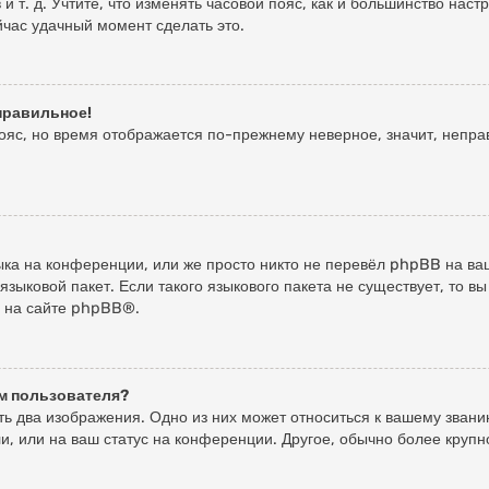
 и т. д. Учтите, что изменять часовой пояс, как и большинство нас
йчас удачный момент сделать это.
еправильное!
пояс, но время отображается по-прежнему неверное, значит, непр
ка на конференции, или же просто никто не перевёл phpBB на ваш
зыковой пакет. Если такого языкового пакета не существует, то в
 на сайте
phpBB
®.
м пользователя?
ь два изображения. Одно из них может относиться к вашему званию,
и, или на ваш статус на конференции. Другое, обычно более крупн