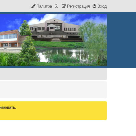
Палитра
Р
е
г
и
с
т
р
а
ц
и
я
Вход
ировать.