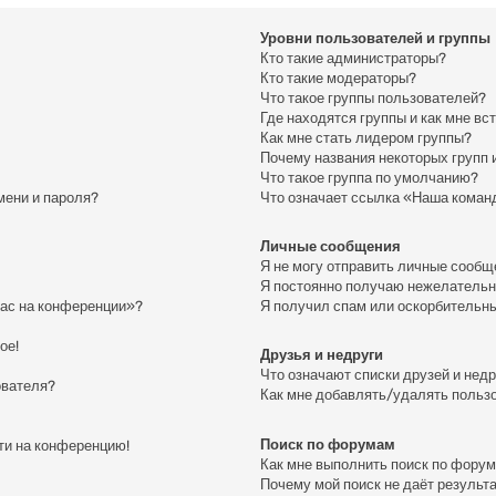
Уровни пользователей и группы
Кто такие администраторы?
Кто такие модераторы?
Что такое группы пользователей?
Где находятся группы и как мне вс
Как мне стать лидером группы?
Почему названия некоторых групп 
Что такое группа по умолчанию?
мени и пароля?
Что означает ссылка «Наша коман
Личные сообщения
Я не могу отправить личные сообщ
Я постоянно получаю нежелатель
час на конференции»?
Я получил спам или оскорбительный
ое!
Друзья и недруги
Что означают списки друзей и нед
ователя?
Как мне добавлять/удалять пользо
Поиск по форумам
йти на конференцию!
Как мне выполнить поиск по фору
Почему мой поиск не даёт результ