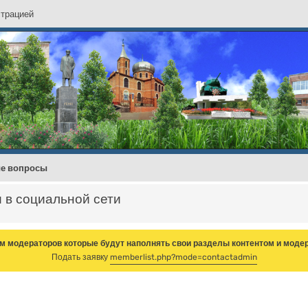
с
т
р
а
ц
и
е
й
ые вопросы
и в социальной сети
м модераторов которые будут наполнять свои разделы контентом и модер
Подать заявку
memberlist.php?mode=contactadmin