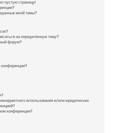
ил пустую страницу!
еренции?
озданные мной темы?
исок?
писаться на определённую тему?
нный форум?
й конференции?
и?
 некорректного использования и/или юридических
ренцией?
ором конференции?