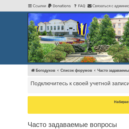
Ссылки
Donations
FAQ
С
в
я
з
а
т
ь
с
я
с
а
д
м
и
н
и
Регистрация
Форум Богодухова
Богодухов
Богодухов
Список форумов
Часто задаваем
Подключитесь к своей учетной запис
Набирае
Часто задаваемые вопросы