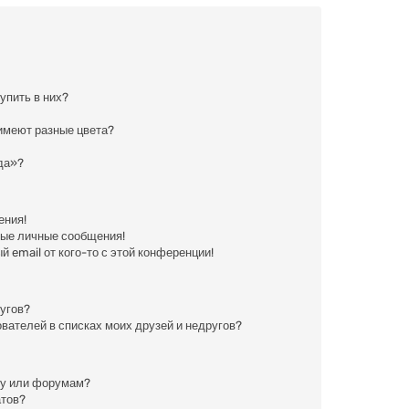
тупить в них?
имеют разные цвета?
да»?
ения!
ные личные сообщения!
 email от кого-то с этой конференции!
ругов?
вателей в списках моих друзей и недругов?
му или форумам?
атов?