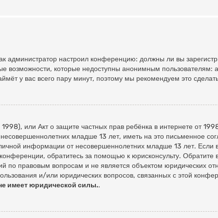
, как администратор настроил конференцию: должны ли вы зарегист
ые возможности, которые недоступны анонимным пользователям: а
займёт у вас всего пару минут, поэтому мы рекомендуем это сделать
of 1998), или Акт о защите частных прав ребёнка в интернете от 19
 несовершеннолетних младше 13 лет, иметь на это письменное сог
личной информации от несовершеннолетних младше 13 лет. Если вы
конференции, обратитесь за помощью к юрисконсульту. Обратите 
й по правовым вопросам и не является объектом юридических отн
пользования и/или юридических вопросов, связанных с этой конфе
не имеет юридической силы.
.