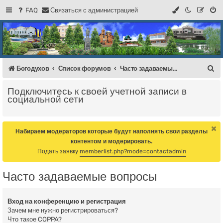
FAQ
С
в
я
з
а
т
ь
с
я
с
а
д
м
и
н
и
с
т
р
а
ц
и
е
й
Регистрация
Форум Богодухова
Богодухов
П
Богодухов
Список форумов
Часто задаваемые вопросы
о
Подключитесь к своей учетной записи в
и
социальной сети
с
к
Набираем модераторов которые будут наполнять свои разделы
контентом и модерировать.
Подать заявку
memberlist.php?mode=contactadmin
Часто задаваемые вопросы
Вход на конференцию и регистрация
Зачем мне нужно регистрироваться?
Что такое COPPA?