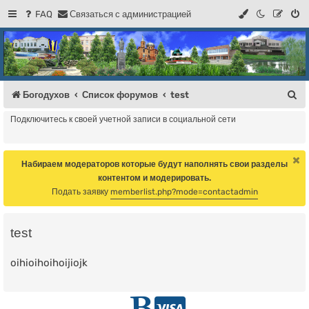
FAQ
С
в
я
з
а
т
ь
с
я
с
а
д
м
и
н
и
с
т
р
а
ц
и
е
й
Регистрация
Форум Богодухова
Богодухов
П
Богодухов
Список форумов
test
о
Подключитесь к своей учетной записи в социальной сети
и
с
Набираем модераторов которые будут наполнять свои разделы
к
контентом и модерировать.
Подать заявку
memberlist.php?mode=contactadmin
test
oihioihoihoijiojk
Г
D