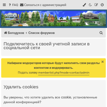
FAQ
С
в
я
з
а
т
ь
с
я
с
а
д
м
и
н
и
с
т
р
а
ц
и
е
й
Регистрация
Форум Богодухова
Богодухов
П
Богодухов
Список форумов
о
Подключитесь к своей учетной записи в
и
социальной сети
с
к
Набираем модераторов которые будут наполнять свои разделы
контентом и модерировать.
Подать заявку
memberlist.php?mode=contactadmin
Удалить cookies
Вы уверены, что хотите удалить все cookie, установленные
данной конференцией?