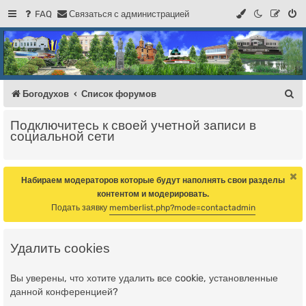
FAQ
С
в
я
з
а
т
ь
с
я
с
а
д
м
и
н
и
с
т
р
а
ц
и
е
й
Регистрация
Форум Богодухова
Богодухов
П
Богодухов
Список форумов
о
Подключитесь к своей учетной записи в
и
социальной сети
с
к
Набираем модераторов которые будут наполнять свои разделы
контентом и модерировать.
Подать заявку
memberlist.php?mode=contactadmin
Удалить cookies
Вы уверены, что хотите удалить все cookie, установленные
данной конференцией?