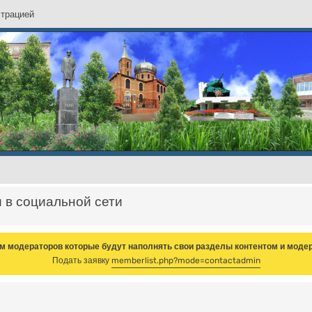
с
т
р
а
ц
и
е
й
и в социальной сети
м модераторов которые будут наполнять свои разделы контентом и модер
Подать заявку
memberlist.php?mode=contactadmin