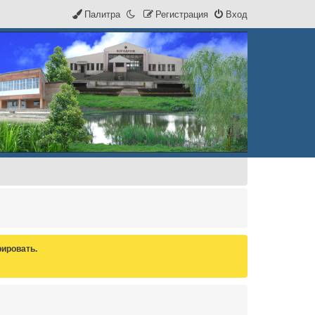
Палитра
Р
е
г
и
с
т
р
а
ц
и
я
Вход
ировать.