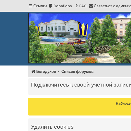
Ссылки
Donations
FAQ
С
в
я
з
а
т
ь
с
я
с
а
д
м
и
н
и
Регистрация
Форум Богодухова
Богодухов
Богодухов
Список форумов
Подключитесь к своей учетной запис
Набирае
Удалить cookies