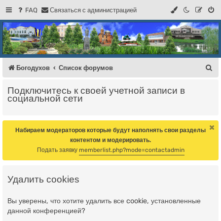
FAQ
С
в
я
з
а
т
ь
с
я
с
а
д
м
и
н
и
с
т
р
а
ц
и
е
й
Регистрация
Форум Богодухова
Богодухов
П
Богодухов
Список форумов
о
Подключитесь к своей учетной записи в
и
социальной сети
с
к
Набираем модераторов которые будут наполнять свои разделы
контентом и модерировать.
Подать заявку
memberlist.php?mode=contactadmin
Удалить cookies
Вы уверены, что хотите удалить все cookie, установленные
данной конференцией?