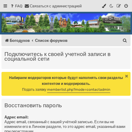
FAQ
С
в
я
з
а
т
ь
с
я
с
а
д
м
и
н
и
с
т
р
а
ц
и
е
й
Регистрация
Форум Богодухова
Богодухов
П
Богодухов
Список форумов
о
Подключитесь к своей учетной записи в
и
социальной сети
с
к
Набираем модераторов которые будут наполнять свои разделы
контентом и модерировать.
Подать заявку
memberlist.php?mode=contactadmin
Восстановить пароль
Адрес email:
Адрес email, связанный с вашей учётной записью. Если вы не
изменили его в Личном разделе, то это адрес email, указанный вами
при регистрации.