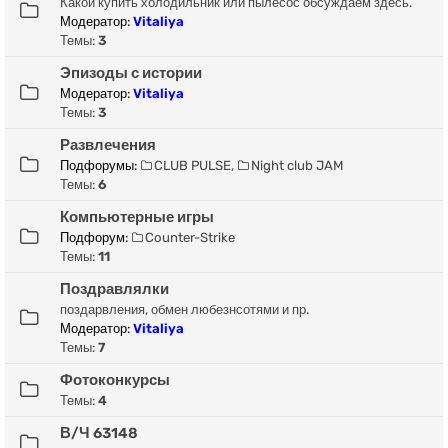
Какой купить холодильник или пылесос обсуждаем здесь.
Модератор:
Vitaliya
Темы:
3
Эпизоды с истории
Модератор:
Vitaliya
Темы:
3
Развлечения
Подфорумы:
CLUB PULSE
,
Night club JAM
Темы:
6
Компьютерные игры
Подфорум:
Counter-Strike
Темы:
11
Поздравлялки
поздарвления, обмен любезнсотями и пр.
Модератор:
Vitaliya
Темы:
7
Фотоконкурсы
Темы:
4
В/Ч 63148