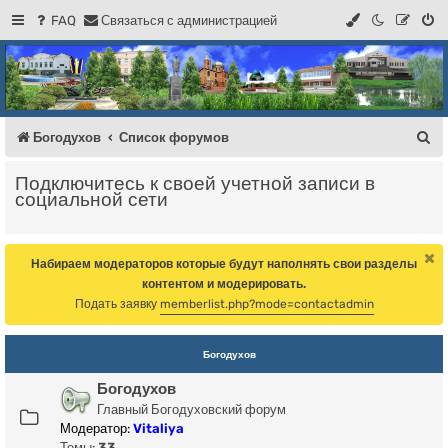
FAQ
С
в
я
з
а
т
ь
с
я
с
а
д
м
и
н
и
с
т
р
а
ц
и
е
й
Регистрация
Форум Богодухова
Богодухов
П
Богодухов
Список форумов
о
Подключитесь к своей учетной записи в
и
социальной сети
с
к
Набираем модераторов которые будут наполнять свои разделы
контентом и модерировать.
Подать заявку
memberlist.php?mode=contactadmin
Богодухов
Богодухов
Главный Богодуховский форум
Модератор:
Vitaliya
Темы:
33