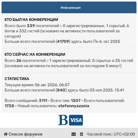
Информация
КТО БЫЛ НА КОНФЕРЕНЦИИ
Всего было
339
посетителей :: 0 зарегистрированных, 1 скрытый, 6
ботов и 332 гостей (основано на активности пользователей за
сегодня)
Больше всего посетителей (
41709
) здесь было Пн 6. окт 2025
КТО СЕЙЧАС НА КОНФЕРЕНЦИИ
Всего
26
посетителей :: 1 зарегистрированный, 0 скрытых и 25 гостей
(основано на активности пользователей за последние 5 минут)
СТАТИСТИКА
Текущее время: 06 авг 2026, 06:57
Больше всего посетителей (
840
) здесь было 03 ноя 2025, 13:41
Всего сообщений:
3111
• Всего тем:
1307
• Всего пользователей:
1738
• Новый пользователь:
stefannyazzoia
Г
D
л
o
Список форумов
Часовой пояс:
UTC+02:00