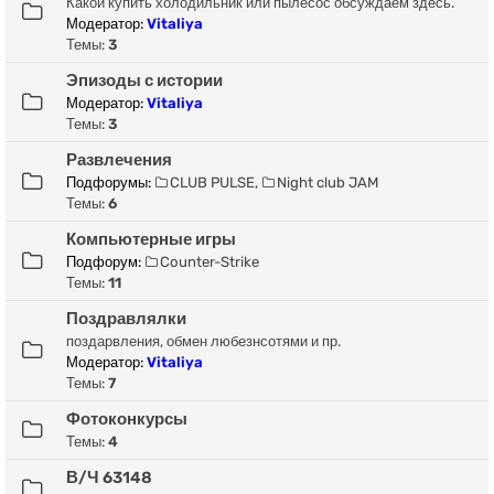
Какой купить холодильник или пылесос обсуждаем здесь.
Модератор:
Vitaliya
Темы:
3
Эпизоды с истории
Модератор:
Vitaliya
Темы:
3
Развлечения
Подфорумы:
CLUB PULSE
,
Night club JAM
Темы:
6
Компьютерные игры
Подфорум:
Counter-Strike
Темы:
11
Поздравлялки
поздарвления, обмен любезнсотями и пр.
Модератор:
Vitaliya
Темы:
7
Фотоконкурсы
Темы:
4
В/Ч 63148