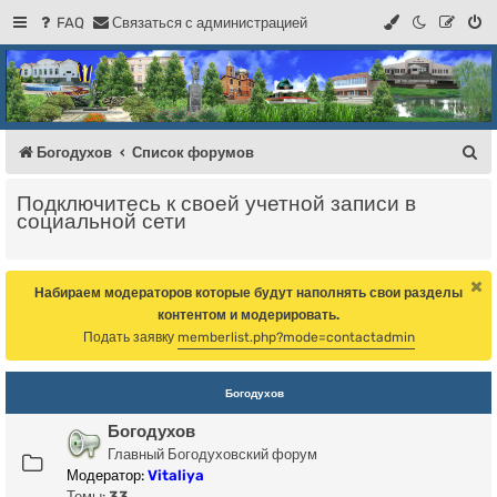
FAQ
С
в
я
з
а
т
ь
с
я
с
а
д
м
и
н
и
с
т
р
а
ц
и
е
й
Регистрация
Форум Богодухова
Богодухов
П
Богодухов
Список форумов
о
Подключитесь к своей учетной записи в
и
социальной сети
с
к
Набираем модераторов которые будут наполнять свои разделы
контентом и модерировать.
Подать заявку
memberlist.php?mode=contactadmin
Богодухов
Богодухов
Главный Богодуховский форум
Модератор:
Vitaliya
Темы:
33