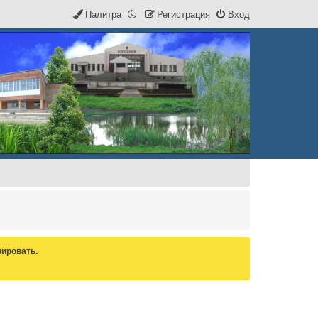
Палитра
Р
е
г
и
с
т
р
а
ц
и
я
Вход
ировать.