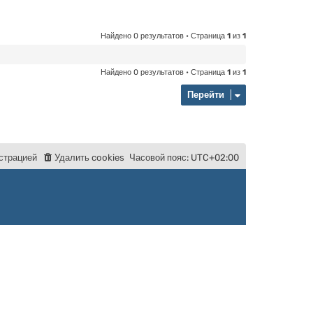
Найдено 0 результатов • Страница
1
из
1
Найдено 0 результатов • Страница
1
из
1
Перейти
с
т
р
а
ц
и
е
й
Удалить cookies
Часовой пояс:
UTC+02:00