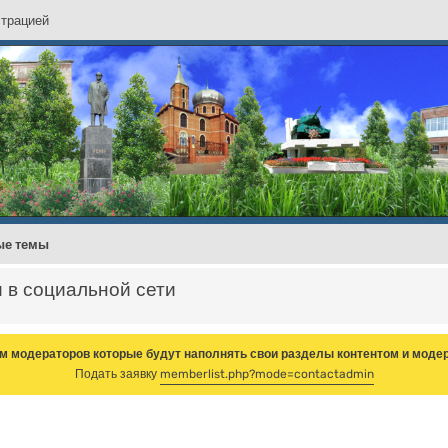
с
т
р
а
ц
и
е
й
ые темы
и в социальной сети
м модераторов которые будут наполнять свои разделы контентом и модер
Подать заявку
memberlist.php?mode=contactadmin