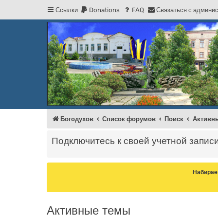
Ссылки
Donations
FAQ
С
в
я
з
а
т
ь
с
я
с
а
д
м
и
н
и
Регистрация
Форум Богодухова
Богодухов
Богодухов
Список форумов
Поиск
Активн
Подключитесь к своей учетной запис
Набирае
Активные темы