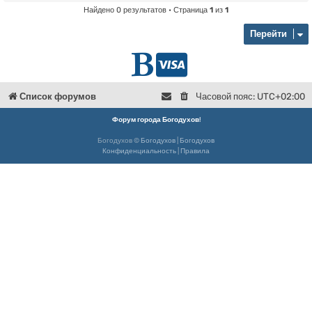
Найдено 0 результатов • Страница
1
из
1
Перейти
Г
D
л
o
Список форумов
Часовой пояс:
UTC+02:00
в
n
Форум города Богодухов
!
Богодухов ©
Богодухов
|
Богодухов
н
a
Конфиденциальность
|
Правила
а
t
я
e
Б
о
г