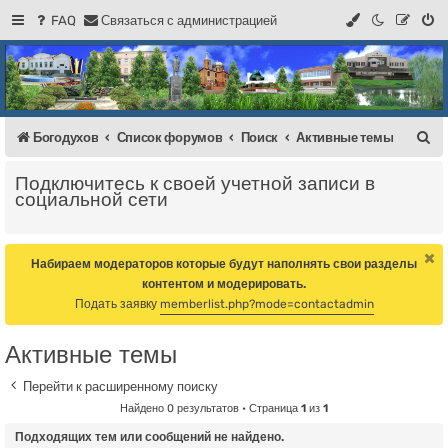
FAQ
С
в
я
з
а
т
ь
с
я
с
а
д
м
и
н
и
с
т
р
а
ц
и
е
й
Регистрация
Форум Богодухова
Богодухов
П
Богодухов
Список форумов
Поиск
Активные темы
о
Подключитесь к своей учетной записи в
и
социальной сети
с
к
Набираем модераторов которые будут наполнять свои разделы
контентом и модерировать.
Подать заявку
memberlist.php?mode=contactadmin
Активные темы
Перейти к расширенному поиску
Найдено 0 результатов • Страница
1
из
1
Подходящих тем или сообщений не найдено.