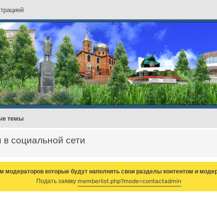
с
т
р
а
ц
и
е
й
ые темы
и в социальной сети
м модераторов которые будут наполнять свои разделы контентом и модер
Подать заявку
memberlist.php?mode=contactadmin