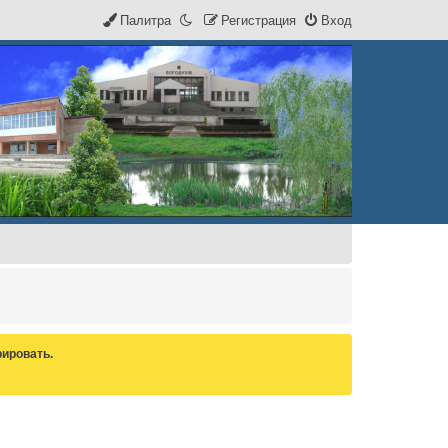
Палитра
Р
е
г
и
с
т
р
а
ц
и
я
Вход
ировать.