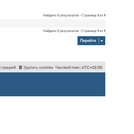
Найдено 0 результатов • Страница
1
из
1
Найдено 0 результатов • Страница
1
из
1
Перейти
с
т
р
а
ц
и
е
й
Удалить cookies
Часовой пояс:
UTC+02:00