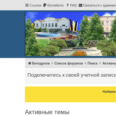
Ссылки
Donations
FAQ
С
в
я
з
а
т
ь
с
я
с
а
д
м
и
н
и
Регистрация
Форум Богодухова
Богодухов
Богодухов
Список форумов
Поиск
Активн
Подключитесь к своей учетной запис
Набирае
Активные темы