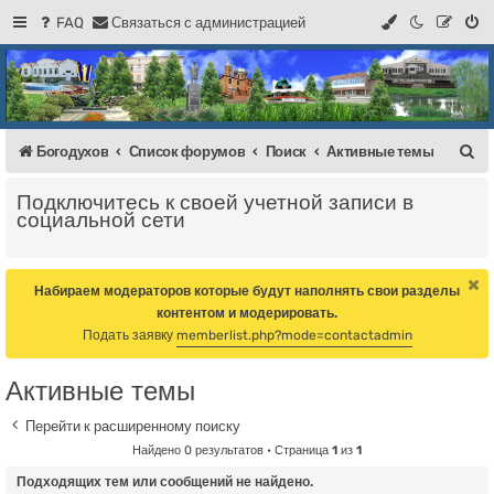
FAQ
С
в
я
з
а
т
ь
с
я
с
а
д
м
и
н
и
с
т
р
а
ц
и
е
й
Регистрация
Форум Богодухова
Богодухов
П
Богодухов
Список форумов
Поиск
Активные темы
о
Подключитесь к своей учетной записи в
и
социальной сети
с
к
Набираем модераторов которые будут наполнять свои разделы
контентом и модерировать.
Подать заявку
memberlist.php?mode=contactadmin
Активные темы
Перейти к расширенному поиску
Найдено 0 результатов • Страница
1
из
1
Подходящих тем или сообщений не найдено.