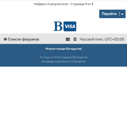
Найдено 0 результатов • Страница
1
из
1
Перейти
Г
D
л
o
Список форумов
Часовой пояс:
UTC+02:00
в
n
Форум города Богодухов
!
Богодухов ©
Богодухов
|
Богодухов
н
a
Конфиденциальность
|
Правила
а
t
я
e
Б
о
г