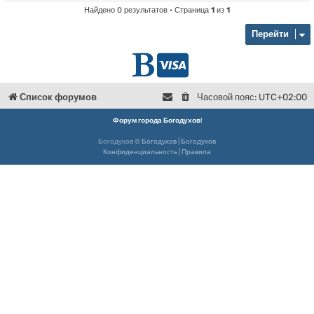
Найдено 0 результатов • Страница
1
из
1
Перейти
Г
D
л
o
Список форумов
Часовой пояс:
UTC+02:00
в
n
Форум города Богодухов
!
Богодухов ©
Богодухов
|
Богодухов
н
a
Конфиденциальность
|
Правила
а
t
я
e
Б
о
г