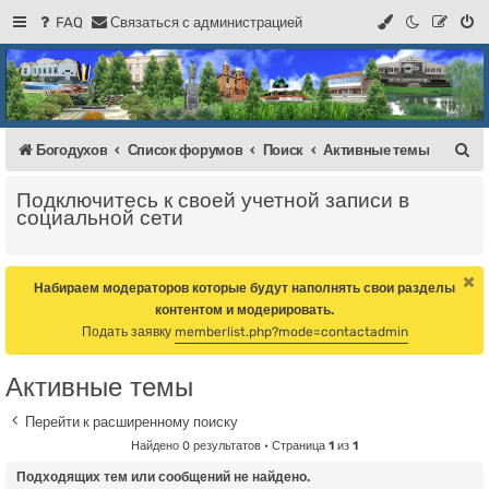
FAQ
С
в
я
з
а
т
ь
с
я
с
а
д
м
и
н
и
с
т
р
а
ц
и
е
й
Регистрация
Форум Богодухова
Богодухов
П
Богодухов
Список форумов
Поиск
Активные темы
о
Подключитесь к своей учетной записи в
и
социальной сети
с
к
Набираем модераторов которые будут наполнять свои разделы
контентом и модерировать.
Подать заявку
memberlist.php?mode=contactadmin
Активные темы
Перейти к расширенному поиску
Найдено 0 результатов • Страница
1
из
1
Подходящих тем или сообщений не найдено.