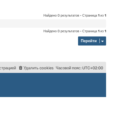
Найдено 0 результатов • Страница
1
из
1
Найдено 0 результатов • Страница
1
из
1
Перейти
с
т
р
а
ц
и
е
й
Удалить cookies
Часовой пояс:
UTC+02:00