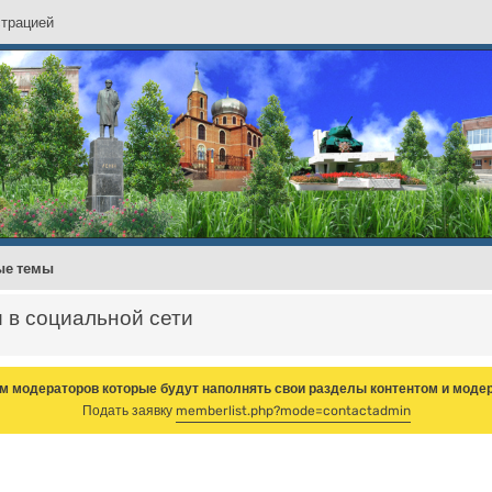
с
т
р
а
ц
и
е
й
ые темы
и в социальной сети
м модераторов которые будут наполнять свои разделы контентом и модер
Подать заявку
memberlist.php?mode=contactadmin