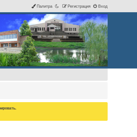
Палитра
Р
е
г
и
с
т
р
а
ц
и
я
Вход
ировать.