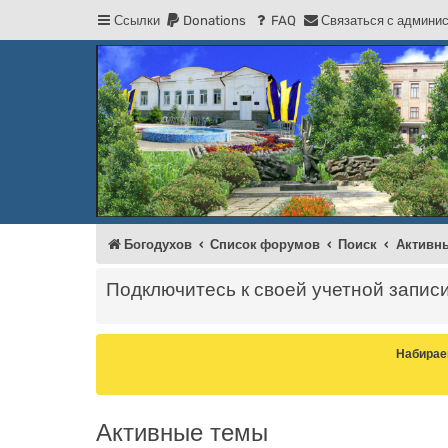
Ссылки
Donations
FAQ
С
в
я
з
а
т
ь
с
я
с
а
д
м
и
н
и
Регистрация
Форум Богодухова
Богодухов
Богодухов
Список форумов
Поиск
Активн
Подключитесь к своей учетной запис
Набирае
Активные темы