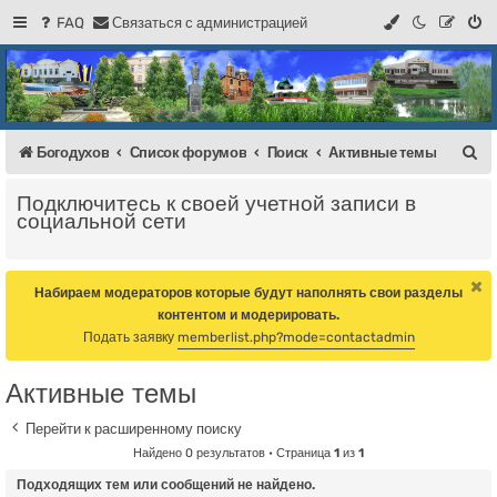
FAQ
С
в
я
з
а
т
ь
с
я
с
а
д
м
и
н
и
с
т
р
а
ц
и
е
й
Регистрация
Форум Богодухова
Богодухов
П
Богодухов
Список форумов
Поиск
Активные темы
о
Подключитесь к своей учетной записи в
и
социальной сети
с
к
Набираем модераторов которые будут наполнять свои разделы
контентом и модерировать.
Подать заявку
memberlist.php?mode=contactadmin
Активные темы
Перейти к расширенному поиску
Найдено 0 результатов • Страница
1
из
1
Подходящих тем или сообщений не найдено.