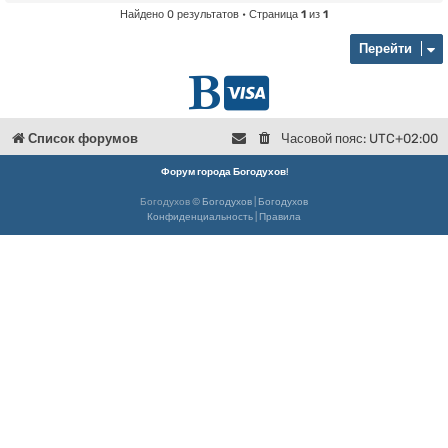
Найдено 0 результатов • Страница
1
из
1
Перейти
Г
D
л
o
Список форумов
Часовой пояс:
UTC+02:00
в
n
Форум города Богодухов
!
Богодухов ©
Богодухов
|
Богодухов
н
a
Конфиденциальность
|
Правила
а
t
я
e
Б
о
г