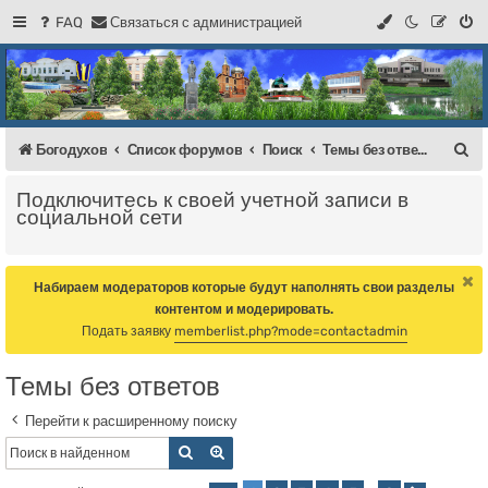
FAQ
С
в
я
з
а
т
ь
с
я
с
а
д
м
и
н
и
с
т
р
а
ц
и
е
й
Регистрация
Форум Богодухова
Богодухов
П
Богодухов
Список форумов
Поиск
Темы без ответов
о
Подключитесь к своей учетной записи в
и
социальной сети
с
к
Набираем модераторов которые будут наполнять свои разделы
контентом и модерировать.
Подать заявку
memberlist.php?mode=contactadmin
Темы без ответов
Перейти к расширенному поиску
Поиск
Расширенный поиск