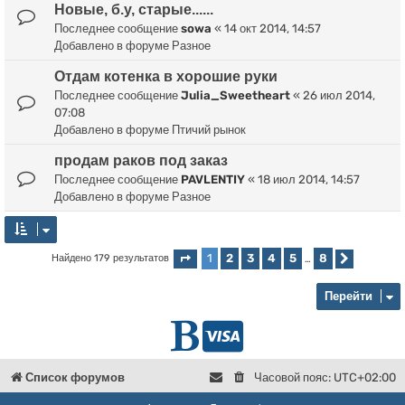
Новые, б.у, старые......
Последнее сообщение
sowa
«
14 окт 2014, 14:57
Добавлено в форуме
Разное
Отдам котенка в хорошие руки
Последнее сообщение
Julia_Sweetheart
«
26 июл 2014,
07:08
Добавлено в форуме
Птичий рынок
продам раков под заказ
Последнее сообщение
PAVLENTIY
«
18 июл 2014, 14:57
Добавлено в форуме
Разное
1
2
3
4
5
8
Найдено 179 результатов
Страница
1
из
8
…
След.
Перейти
Г
D
л
o
Список форумов
Часовой пояс:
UTC+02:00