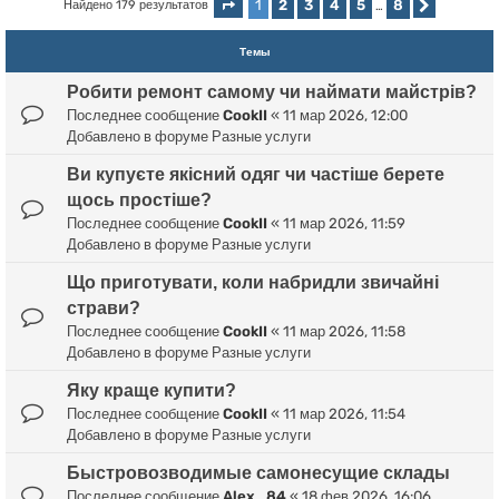
1
2
3
4
5
8
Найдено 179 результатов
Страница
1
из
8
…
След.
Темы
Робити ремонт самому чи наймати майстрів?
Последнее сообщение
CookII
«
11 мар 2026, 12:00
Добавлено в форуме
Разные услуги
Ви купуєте якісний одяг чи частіше берете
щось простіше?
Последнее сообщение
CookII
«
11 мар 2026, 11:59
Добавлено в форуме
Разные услуги
Що приготувати, коли набридли звичайні
страви?
Последнее сообщение
CookII
«
11 мар 2026, 11:58
Добавлено в форуме
Разные услуги
Яку краще купити?
Последнее сообщение
CookII
«
11 мар 2026, 11:54
Добавлено в форуме
Разные услуги
Быстровозводимые самонесущие склады
Последнее сообщение
Alex_84
«
18 фев 2026, 16:06