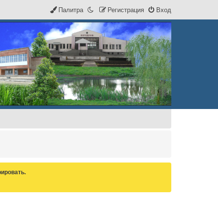
Палитра
Р
е
г
и
с
т
р
а
ц
и
я
Вход
ировать.