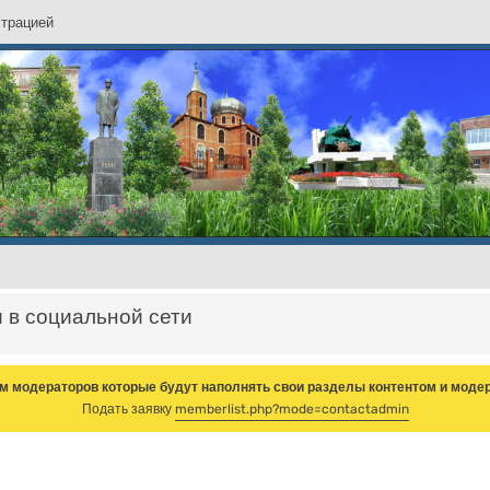
с
т
р
а
ц
и
е
й
и в социальной сети
м модераторов которые будут наполнять свои разделы контентом и модер
Подать заявку
memberlist.php?mode=contactadmin