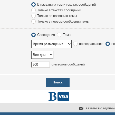
В названиях тем и текстах сообщений
Только в текстах сообщений
Только по названию темы
Только в первом сообщении темы
Сообщения
Темы
по возрастанию
по
символов сообщений
Г
D
л
o
С
в
я
з
а
т
ь
с
я
с
а
д
м
и
н
и