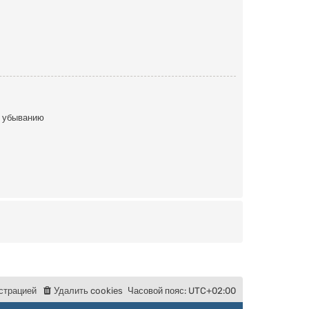
 убыванию
с
т
р
а
ц
и
е
й
Удалить cookies
Часовой пояс:
UTC+02:00