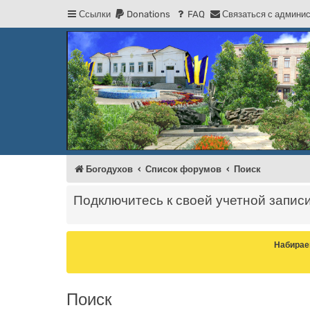
Ссылки
Donations
FAQ
С
в
я
з
а
т
ь
с
я
с
а
д
м
и
н
и
Регистрация
Форум Богодухова
Богодухов
Богодухов
Список форумов
Поиск
Подключитесь к своей учетной запис
Набирае
Поиск