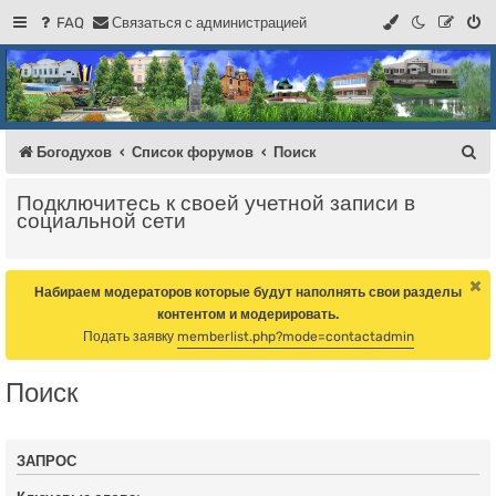
FAQ
С
в
я
з
а
т
ь
с
я
с
а
д
м
и
н
и
с
т
р
а
ц
и
е
й
Регистрация
Форум Богодухова
Богодухов
П
Богодухов
Список форумов
Поиск
о
Подключитесь к своей учетной записи в
и
социальной сети
с
к
Набираем модераторов которые будут наполнять свои разделы
контентом и модерировать.
Подать заявку
memberlist.php?mode=contactadmin
Поиск
ЗАПРОС