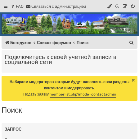
FAQ
С
в
я
з
а
т
ь
с
я
с
а
д
м
и
н
и
с
т
р
а
ц
и
е
й
Регистрация
Форум Богодухова
Богодухов
П
Богодухов
Список форумов
Поиск
о
Подключитесь к своей учетной записи в
и
социальной сети
с
к
Набираем модераторов которые будут наполнять свои разделы
контентом и модерировать.
Подать заявку
memberlist.php?mode=contactadmin
Поиск
ЗАПРОС