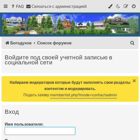
FAQ
С
в
я
з
а
т
ь
с
я
с
а
д
м
и
н
и
с
т
р
а
ц
и
е
й
Регистрация
Форум Богодухова
Богодухов
П
Богодухов
Список форумов
о
Войдите под своей учетной записью в
и
социальной сети
с
к
Набираем модераторов которые будут наполнять свои разделы
контентом и модерировать.
Подать заявку
memberlist.php?mode=contactadmin
Вход
Имя пользователя: