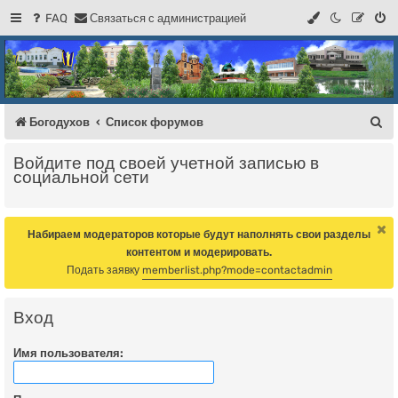
FAQ
С
в
я
з
а
т
ь
с
я
с
а
д
м
и
н
и
с
т
р
а
ц
и
е
й
Регистрация
Форум Богодухова
Богодухов
П
Богодухов
Список форумов
о
Войдите под своей учетной записью в
и
социальной сети
с
к
Набираем модераторов которые будут наполнять свои разделы
контентом и модерировать.
Подать заявку
memberlist.php?mode=contactadmin
Вход
Имя пользователя: