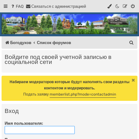
FAQ
С
в
я
з
а
т
ь
с
я
с
а
д
м
и
н
и
с
т
р
а
ц
и
е
й
Регистрация
Форум Богодухова
Богодухов
П
Богодухов
Список форумов
о
Войдите под своей учетной записью в
и
социальной сети
с
к
Набираем модераторов которые будут наполнять свои разделы
контентом и модерировать.
Подать заявку
memberlist.php?mode=contactadmin
Вход
Имя пользователя: