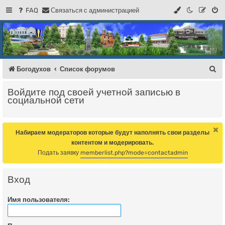
FAQ
С
в
я
з
а
т
ь
с
я
с
а
д
м
и
н
и
с
т
р
а
ц
и
е
й
Регистрация
Форум Богодухова
Богодухов
П
Богодухов
Список форумов
о
Войдите под своей учетной записью в
и
социальной сети
с
к
Набираем модераторов которые будут наполнять свои разделы
контентом и модерировать.
Подать заявку
memberlist.php?mode=contactadmin
Вход
Имя пользователя: