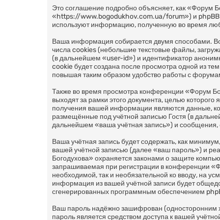
Это соглашение подробно объясняет, как «Форум Б
«https://www.bogodukhov.com.ua/forum») и phpBB
используют информацию, полученную во время люб
Ваша информация собирается двумя способами. В
числа cookies (небольшие текстовые файлы, загру
(в дальнейшем «user-id») и идентификатор аноним
cookie будет создана после просмотра одной из т
повышая таким образом удобство работы с форума
Также во время просмотра конференции «Форум Бо
выходят за рамки этого документа, целью которог
получения вашей информации являются данные, ко
размещённые под учётной записью Гостя (в дальн
дальнейшем «ваша учётная запись») и сообщения, 
Ваша учётная запись будет содержать, как миниму
вашей учётной записью (далее «ваш пароль») и ре
Богодухова» охраняется законами о защите компь
запрашиваемая при регистрации в конференции «Фор
необходимой, так и необязательной ко вводу, на у
информация из вашей учётной записи будет общедос
сгенерированных программным обеспечением php
Ваш пароль надёжно зашифрован (односторонним хэ
пароль является средством доступа к вашей учётной