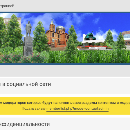
с
т
р
а
ц
и
е
й
и в социальной сети
м модераторов которые будут наполнять свои разделы контентом и модер
Подать заявку
memberlist.php?mode=contactadmin
онфиденциальности