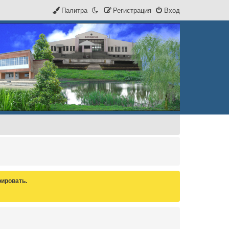
Палитра
Р
е
г
и
с
т
р
а
ц
и
я
Вход
ировать.