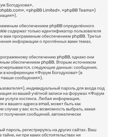
ум Богодухова»,
phpbb.com», «phpBB Limited», «phpBB Teams»)
мация»).
ограммным обеспечением phpBB определённого
okie содержат только идентификатор пользователя
ные вам программным обеспечением phpBB. Третья
анения информации о прочтённых вами темах,
 программному обеспечению phpBB, однако они
аммным обеспечением phpBB. Вторым источником
 исчерпываются, следующие данные: сообщения,
и в конференции «Форум Богодухова» (в
м «ваши сообщения»).
ьзователя»), индивидуальный пароль для входа под
рмация из вашей учётной записи на форумах «Форум
м услуги хостинга. Любая информация,
 и вашего адреса email, может быть как
 случае у вас есть возможность выбрать, какая
 от получения сообщений, автоматически
 пароль, регистрируясь на других сайтах. Ваш
 тайне, ни при каких обстоятельствах ни