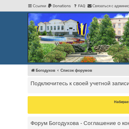
Ссылки
Donations
FAQ
С
в
я
з
а
т
ь
с
я
с
а
д
м
и
н
и
Регистрация
Форум Богодухова
Богодухов
Богодухов
Список форумов
Подключитесь к своей учетной запис
Набирае
Форум Богодухова - Соглашение о к