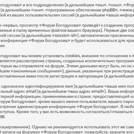
огодухова» и его подразделения (в дальнейшем «мы», «наш», «Фор
 (в дальнейшем «они», «программное обеспечение phpBB», «www.
ой из ваших пользовательских сессий (в дальнейшем «ваша инфор
о-первых, просмотр «Форум Богодухова» приведёт к созданию пр
жаемые в папку временных файлов вашего браузера). Первые две co
ной сессии (в дальнейшем «session-id»), автоматически присвоен
ем конференции «Форум Богодухова» и будет использоваться для хр
ми.
годухова» мы можем установить cookies, внешние по отношению к
о является рассмотрение страниц, созданных исключительно прогр
торые вы отправляете на форум. Этими данными могут быть, но не
ейшем «анонимные сообщения»), данные, указанные при регистраци
оставленные вами после регистрации и авторизации (в дальнейше
м, однозначно идентифицируемое имя (в дальнейшем «ваше имя пол
альный адрес email (в дальнейшем «ваш адрес email»). Ваша инфо
ютерной информации, применяемыми в стране, предоставляющей на
ум Богодухова», кроме вашего имени пользователя, вашего пароля
смотрение администрации конференции «Форум Богодухова». В любом
тупна. Кроме того, у вас есть возможность согласиться/отказаться
BB.
шированием). Однако не рекомендуется использовать этот же самый
 записи на форумах «Форум Богодухова», пожалуйста, храните его в