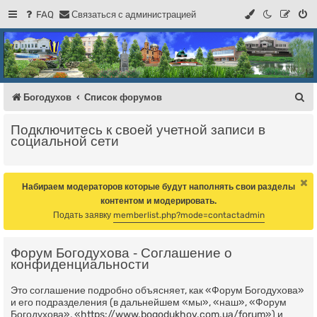
FAQ
С
в
я
з
а
т
ь
с
я
с
а
д
м
и
н
и
с
т
р
а
ц
и
е
й
Регистрация
Форум Богодухова
Богодухов
П
Богодухов
Список форумов
о
Подключитесь к своей учетной записи в
и
социальной сети
с
к
Набираем модераторов которые будут наполнять свои разделы
контентом и модерировать.
Подать заявку
memberlist.php?mode=contactadmin
Форум Богодухова - Соглашение о
конфиденциальности
Это соглашение подробно объясняет, как «Форум Богодухова»
и его подразделения (в дальнейшем «мы», «наш», «Форум
Богодухова», «https://www.bogodukhov.com.ua/forum») и