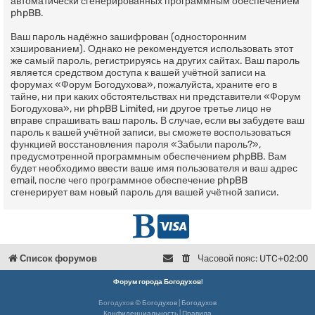
автоматически сгенерированных программным обеспечением
phpBB.
Ваш пароль надёжно зашифрован (односторонним
хэшированием). Однако не рекомендуется использовать этот
же самый пароль, регистрируясь на других сайтах. Ваш пароль
является средством доступа к вашей учётной записи на
форумах «Форум Богодухова», пожалуйста, храните его в
тайне, ни при каких обстоятельствах ни представители «Форум
Богодухова», ни phpBB Limited, ни другое третье лицо не
вправе спрашивать ваш пароль. В случае, если вы забудете ваш
пароль к вашей учётной записи, вы сможете воспользоваться
функцией восстановления пароля «Забыли пароль?»,
предусмотренной программным обеспечением phpBB. Вам
будет необходимо ввести ваше имя пользователя и ваш адрес
email, после чего программное обеспечение phpBB
сгенерирует вам новый пароль для вашей учётной записи.
Г
D
л
o
Список форумов
Часовой пояс:
UTC+02:00
в
n
Форум города Богодухов
!
Богодухов ©
Богодухов
|
Богодухов
н
a
Конфиденциальность
|
Правила