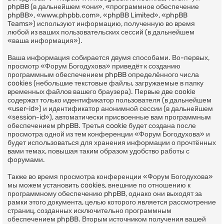
phpBB (в дальнейшем «они», «программное обеспечение
phpBB», «www.phpbb.com», «phpBB Limited», «phpBB
Teams») используют информацию, полученную во время
любой из ваших пользовательских сессий (в дальнейшем
«ваша информация»).
Ваша информация собирается двумя способами. Во-первых,
просмотр «Форум Богодухова» приведёт к созданию
программным обеспечением phpBB определённого числа
cookies (небольшие текстовые файлы, загружаемые в папку
временных файлов вашего браузера). Первые две cookie
содержат только идентификатор пользователя (в дальнейшем
«user-id») и идентификатор анонимной сессии (в дальнейшем
«session-id»), автоматически присвоенные вам программным
обеспечением phpBB. Третья cookie будет создана после
просмотра одной из тем конференции «Форум Богодухова» и
будет использоваться для хранения информации о прочтённых
вами темах, повышая таким образом удобство работы с
форумами.
Также во время просмотра конференции «Форум Богодухова»
мы можем установить cookies, внешние по отношению к
программному обеспечению phpBB, однако они выходят за
рамки этого документа, целью которого является рассмотрение
страниц, созданных исключительно программным
обеспечением phpBB. Вторым источником получения вашей