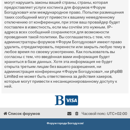
могут нарушить законы вашей страны, страны, которая
предоставляет услуги хостинга для форумов «Форум
Богодухова» или международное право. Попытки размещения
таких сообщений могут привести к вашему немедленному
отключению от конференции, при этом ваш провайдер будет
поставлен в известность, если мы сочтём это нужным. IP-
адреса всех сообщений сохраняются для возможности
проведения такой политики. Вы соглашаетесь с тем, что
администраторы форумов «Форум Богодухова» имеют право
удалить, отредактировать, перенести или закрыть любую тему в
любое время по своему усмотрению. Как пользователь вы
согласны с тем, что введённая вами информация будет
храниться в базе данных. Хотя эта информация не будет
открыта третьим лицам без вашего разрешения, ни
администрация конференции «Форум Богодухова», ни phpBB
Limited не может быть ответственна за действия хакеров,
которые могут привести к несанкционированному доступу к
ней.
Г
D
л
o
Список форумов
Часовой пояс:
UTC+02:00
в
n
Форум города Богодухов
!