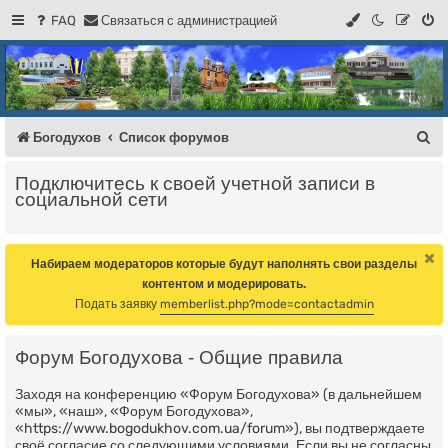
FAQ
С
в
я
з
а
т
ь
с
я
с
а
д
м
и
н
и
с
т
р
а
ц
и
е
й
Регистрация
Форум Богодухова
Богодухов
П
Богодухов
Список форумов
о
Подключитесь к своей учетной записи в
и
социальной сети
с
к
Набираем модераторов которые будут наполнять свои разделы
контентом и модерировать.
Подать заявку
memberlist.php?mode=contactadmin
Форум Богодухова - Общие правила
Заходя на конференцию «Форум Богодухова» (в дальнейшем
«мы», «наш», «Форум Богодухова»,
«https://www.bogodukhov.com.ua/forum»), вы подтверждаете
своё согласие со следующими условиями. Если вы не согласны