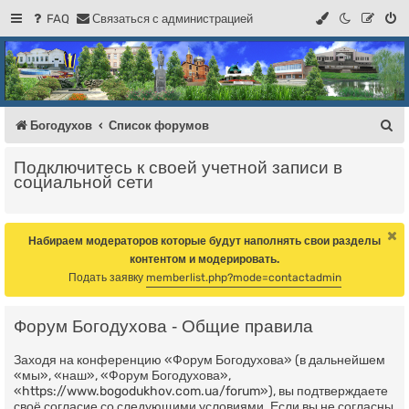
FAQ
С
в
я
з
а
т
ь
с
я
с
а
д
м
и
н
и
с
т
р
а
ц
и
е
й
Регистрация
Форум Богодухова
Богодухов
П
Богодухов
Список форумов
о
Подключитесь к своей учетной записи в
и
социальной сети
с
к
Набираем модераторов которые будут наполнять свои разделы
контентом и модерировать.
Подать заявку
memberlist.php?mode=contactadmin
Форум Богодухова - Общие правила
Заходя на конференцию «Форум Богодухова» (в дальнейшем
«мы», «наш», «Форум Богодухова»,
«https://www.bogodukhov.com.ua/forum»), вы подтверждаете
своё согласие со следующими условиями. Если вы не согласны