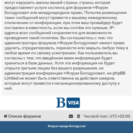
могут нарушить законы вашей страны, страны, которая
предоставляет услуги хостинга для форумов «Форум
Богодухова» или международное право. Попытки размещения
таких сообщений могут привести к вашему немедленному
отключению от конференции, при этом ваш провайдер будет
поставлен в известность, если мы сочтём это нужным. IP-
адреса всех сообщений сохраняются для возможности
проведения такой политики. Вы соглашаетесь с тем, что
администраторы форумов «Форум Богодухова» имеют право
удалить, отредактировать, перенести или закрыть любую тему в
любое время по своему усмотрению. Как пользователь вы
согласны с тем, что введённая вами информация будет
храниться в базе данных. Хотя эта информация не будет
открыта третьим лицам без вашего разрешения, ни
администрация конференции «Форум Богодухова», ни phpBB
Limited не может быть ответственна за действия хакеров,
которые могут привести к несанкционированному доступу к
ней.
Г
D
л
o
Список форумов
Часовой пояс:
UTC+02:00
в
n
Форум города Богодухов
!