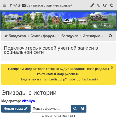
FAQ
С
в
я
з
а
т
ь
с
я
с
а
д
м
и
н
и
с
т
р
а
ц
и
е
й
Регистрация
Форум Богодухова
Богодухов
П
Богодухов
Список форумов
Богодухов
Эпизоды с истории
о
Подключитесь к своей учетной записи в
и
социальной сети
с
к
Набираем модераторов которые будут наполнять свои разделы
контентом и модерировать.
Подать заявку
memberlist.php?mode=contactadmin
Эпизоды с истории
Модератор:
Vitaliya
Новая тема
Поиск
Расширенный пои
Н
о
в
а
я
т
е
м
а
3 темы • Страница
1
из
1