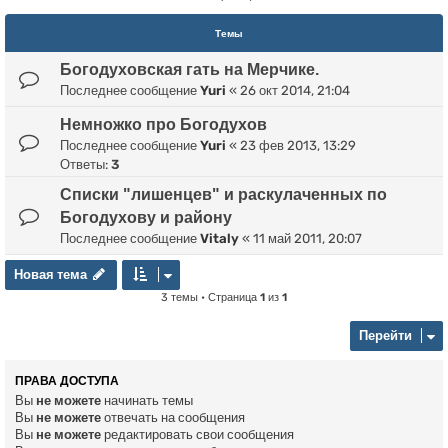
Темы
Богодуховская гать на Мерчике.
Последнее сообщение
Yuri
«
26 окт 2014, 21:04
Немножко про Богодухов
Последнее сообщение
Yuri
«
23 фев 2013, 13:29
Ответы:
3
Списки "лишенцев" и раскулаченных по
Богодухову и району
Последнее сообщение
Vitaly
«
11 май 2011, 20:07
Новая тема
Н
о
в
а
я
т
е
м
а
3 темы • Страница
1
из
1
Перейти
ПРАВА ДОСТУПА
Вы
не можете
начинать темы
Вы
не можете
отвечать на сообщения
Вы
не можете
редактировать свои сообщения