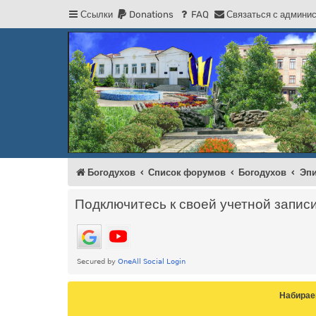
Ссылки
Donations
FAQ
С
в
я
з
а
т
ь
с
я
с
а
д
м
и
н
и
Регистрация
Форум Богодухова
Богодухов
Богодухов
Список форумов
Богодухов
Эпи
Подключитесь к своей учетной запис
Набирае