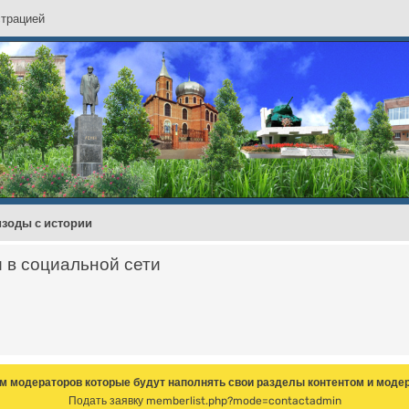
с
т
р
а
ц
и
е
й
зоды с истории
и в социальной сети
м модераторов которые будут наполнять свои разделы контентом и модер
Подать заявку
memberlist.php?mode=contactadmin