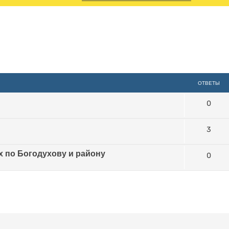
иренный поиск
ОТВЕТЫ
0
3
 по Богодухову и району
0