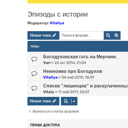
Эпизоды с истории
Модератор:
Vitaliya
Новая тема
Поиск
Расш
Н
о
в
а
я
т
е
м
а
ТЕМЫ
Богодуховская гать на Мерчике.
Yuri
»
26 окт 2014, 21:04
Немножко про Богодухов
Vitaliya
»
04 май 2010, 18:39
Списки "лишенцев" и раскулаченных
Vitaly
»
11 май 2011, 20:07
Новая тема
Н
о
в
а
я
т
е
м
а
Вернуться к списку форумов
ПРАВА ДОСТУПА