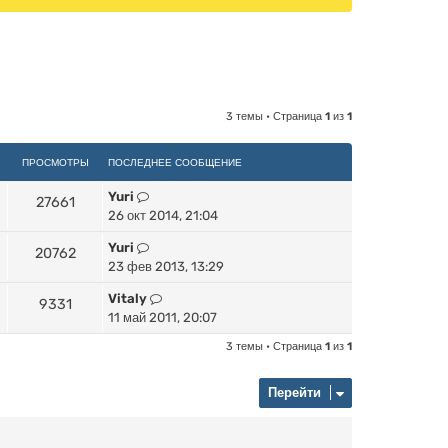
3 темы • Страница
1
из
1
ПРОСМОТРЫ
ПОСЛЕДНЕЕ СООБЩЕНИЕ
Yuri
27661
26 окт 2014, 21:04
Yuri
20762
23 фев 2013, 13:29
Vitaly
9331
11 май 2011, 20:07
3 темы • Страница
1
из
1
Перейти