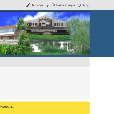
Палитра
Р
е
г
и
с
т
р
а
ц
и
я
Вход
ировать.