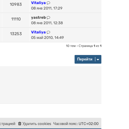
Vitaliya
10983
08 янв 2011, 17:29
yastreb
11110
08 янв 2011, 12:38
Vitaliya
13253
05 май 2010, 14:49
10 тем • Страница
1
из
1
Перейти
с
т
р
а
ц
и
е
й
Удалить cookies
Часовой пояс:
UTC+02:00