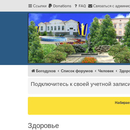
Ссылки
Donations
FAQ
С
в
я
з
а
т
ь
с
я
с
а
д
м
и
н
и
Регистрация
Форум Богодухова
Богодухов
Богодухов
Список форумов
Человек
Здор
Подключитесь к своей учетной запис
Набирае
Здоровье