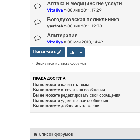
Аптека и медицинские услуги
Vitaliya
»
08 янв 2011, 17:29
Богодуховская поликлиника
yastreb
»
08 янв 2011, 12:38
Апитерапия
Vitaliya
»
05 май 2010, 14:49
Новая тема
Н
о
в
а
я
т
е
м
а
Вернуться к списку форумов
ПРАВА ДОСТУПА
Вы
не можете
начинать темы
Вы
не можете
отвечать на сообщения
Вы
не можете
редактировать свои сообщения
Вы
не можете
удалять свои сообщения
Вы
не можете
добавлять вложения
Список форумов