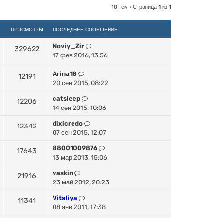
10 тем • Страница
1
из
1
ПРОСМОТРЫ
ПОСЛЕДНЕЕ СООБЩЕНИЕ
Noviy_Zir
329622
17 фев 2016, 13:56
Arina18
12191
20 сен 2015, 08:22
catsleep
12206
14 сен 2015, 10:06
dixicredo
12342
07 сен 2015, 12:07
88001009876
17643
13 мар 2013, 15:06
vaskin
21916
23 май 2012, 20:23
Vitaliya
11341
08 янв 2011, 17:38