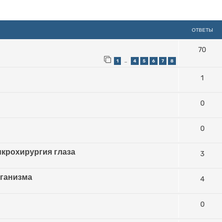
иренный поиск
ОТВЕТЫ
70
1
4
5
6
7
8
…
1
0
0
крохирургия глаза
3
рганизма
4
0