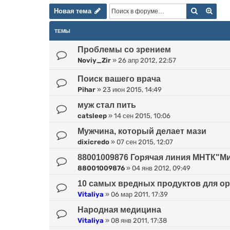
Новая тема
Поиск
Расш
Н
о
в
а
я
т
е
м
а
ТЕМЫ
Проблемы со зрением
Noviy_Zir
»
26 апр 2012, 22:57
Поиск вашего врача
Pihar
»
23 июн 2015, 14:49
муж стал пить
catsleep
»
14 сен 2015, 10:06
Мужчина, который делает мази
dixicredo
»
07 сен 2015, 12:07
88001009876 Горячая линия МНТК"Ми
88001009876
»
04 янв 2012, 09:49
10 самых вредных продуктов для о
Vitaliya
»
06 мар 2011, 17:39
Народная медицина
Vitaliya
»
08 янв 2011, 17:38