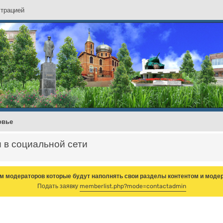
с
т
р
а
ц
и
е
й
овье
и в социальной сети
м модераторов которые будут наполнять свои разделы контентом и модер
Подать заявку
memberlist.php?mode=contactadmin