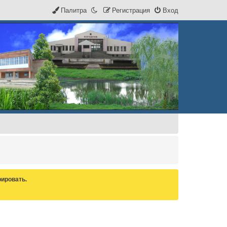
Палитра
Р
е
г
и
с
т
р
а
ц
и
я
Вход
ировать.