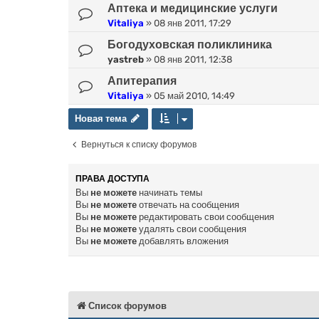
Аптека и медицинские услуги
Vitaliya
»
08 янв 2011, 17:29
Богодуховская поликлиника
yastreb
»
08 янв 2011, 12:38
Апитерапия
Vitaliya
»
05 май 2010, 14:49
Новая тема
Н
о
в
а
я
т
е
м
а
Вернуться к списку форумов
ПРАВА ДОСТУПА
Вы
не можете
начинать темы
Вы
не можете
отвечать на сообщения
Вы
не можете
редактировать свои сообщения
Вы
не можете
удалять свои сообщения
Вы
не можете
добавлять вложения
Список форумов