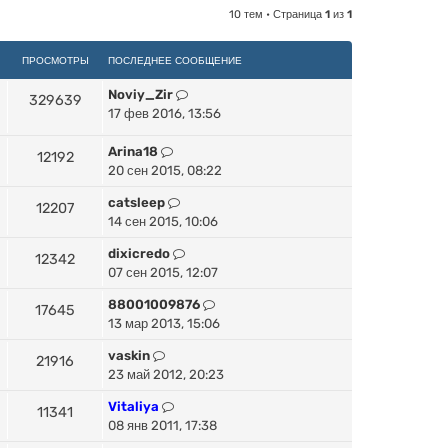
10 тем • Страница
1
из
1
ПРОСМОТРЫ
ПОСЛЕДНЕЕ СООБЩЕНИЕ
Noviy_Zir
329639
17 фев 2016, 13:56
Arina18
12192
20 сен 2015, 08:22
catsleep
12207
14 сен 2015, 10:06
dixicredo
12342
07 сен 2015, 12:07
88001009876
17645
13 мар 2013, 15:06
vaskin
21916
23 май 2012, 20:23
Vitaliya
11341
08 янв 2011, 17:38