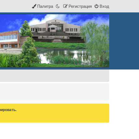
Палитра
Р
е
г
и
с
т
р
а
ц
и
я
Вход
ировать.