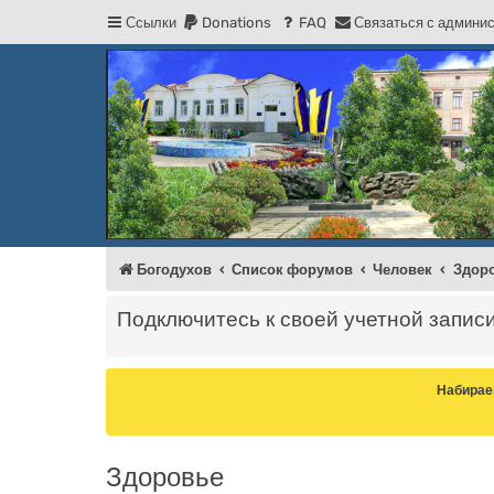
Ссылки
Donations
FAQ
С
в
я
з
а
т
ь
с
я
с
а
д
м
и
н
и
Регистрация
Форум Богодухова
Богодухов
Богодухов
Список форумов
Человек
Здор
Подключитесь к своей учетной запис
Набирае
Здоровье