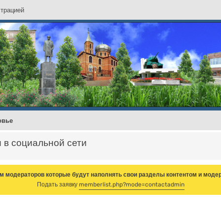
с
т
р
а
ц
и
е
й
овье
и в социальной сети
м модераторов которые будут наполнять свои разделы контентом и модер
Подать заявку
memberlist.php?mode=contactadmin