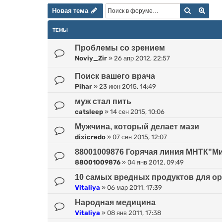
Новая тема
Поиск
Расш
Н
о
в
а
я
т
е
м
а
ТЕМЫ
Проблемы со зрением
Noviy_Zir
»
26 апр 2012, 22:57
Поиск вашего врача
Pihar
»
23 июн 2015, 14:49
муж стал пить
catsleep
»
14 сен 2015, 10:06
Мужчина, который делает мази
dixicredo
»
07 сен 2015, 12:07
88001009876 Горячая линия МНТК"Ми
88001009876
»
04 янв 2012, 09:49
10 самых вредных продуктов для о
Vitaliya
»
06 мар 2011, 17:39
Народная медицина
Vitaliya
»
08 янв 2011, 17:38