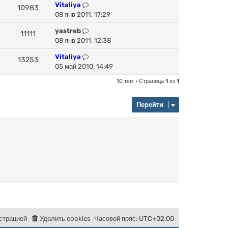
Vitaliya
10983
08 янв 2011, 17:29
yastreb
11111
08 янв 2011, 12:38
Vitaliya
13253
05 май 2010, 14:49
10 тем • Страница
1
из
1
Перейти
с
т
р
а
ц
и
е
й
Удалить cookies
Часовой пояс:
UTC+02:00