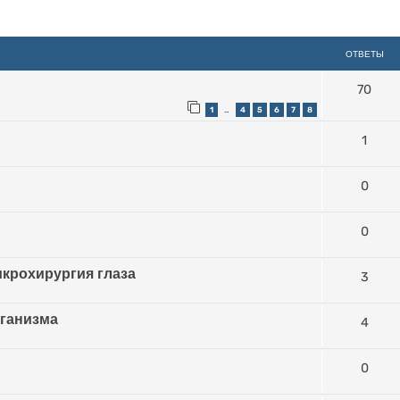
иренный поиск
ОТВЕТЫ
70
1
4
5
6
7
8
…
1
0
0
крохирургия глаза
3
рганизма
4
0