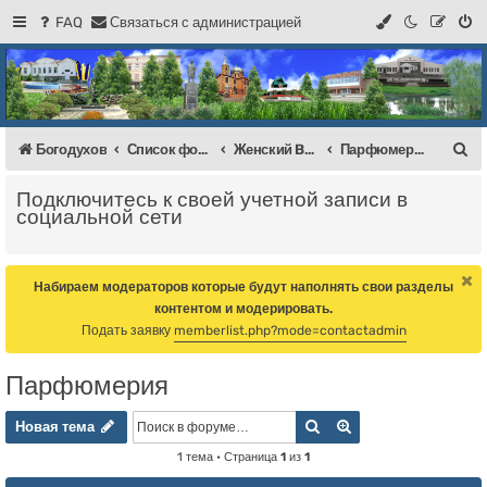
FAQ
С
в
я
з
а
т
ь
с
я
с
а
д
м
и
н
и
с
т
р
а
ц
и
е
й
Регистрация
Форум Богодухова
Богодухов
П
Богодухов
Список форумов
Женский BAZAAR
Парфюмерия
о
Подключитесь к своей учетной записи в
и
социальной сети
с
к
Набираем модераторов которые будут наполнять свои разделы
контентом и модерировать.
Подать заявку
memberlist.php?mode=contactadmin
Парфюмерия
Новая тема
Поиск
Расширенный пои
Н
о
в
а
я
т
е
м
а
1 тема • Страница
1
из
1