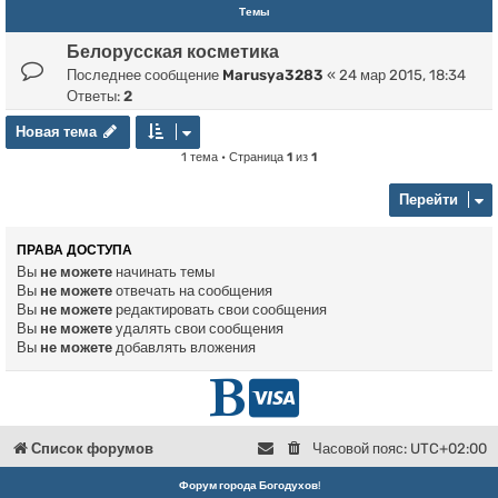
Темы
Белорусская косметика
Последнее сообщение
Marusya3283
«
24 мар 2015, 18:34
Ответы:
2
Новая тема
Н
о
в
а
я
т
е
м
а
1 тема • Страница
1
из
1
Перейти
ПРАВА ДОСТУПА
Вы
не можете
начинать темы
Вы
не можете
отвечать на сообщения
Вы
не можете
редактировать свои сообщения
Вы
не можете
удалять свои сообщения
Вы
не можете
добавлять вложения
Г
D
л
o
Список форумов
Часовой пояс:
UTC+02:00
в
n
Форум города Богодухов
!