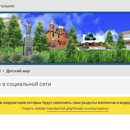
с
т
р
а
ц
и
е
й
R
Детский мир
и в социальной сети
м модераторов которые будут наполнять свои разделы контентом и модер
Подать заявку
memberlist.php?mode=contactadmin