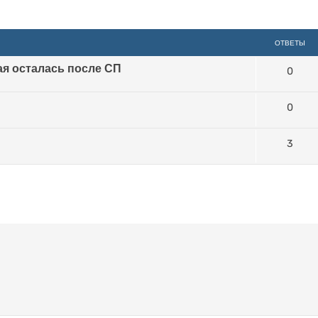
иренный поиск
ОТВЕТЫ
ая осталась после СП
0
0
3