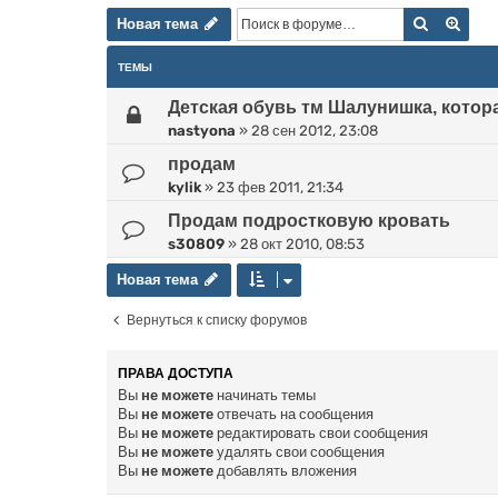
Новая тема
Поиск
Расш
Н
о
в
а
я
т
е
м
а
ТЕМЫ
Детская обувь тм Шалунишка, котор
nastyona
»
28 сен 2012, 23:08
продам
kylik
»
23 фев 2011, 21:34
Продам подростковую кровать
s30809
»
28 окт 2010, 08:53
Новая тема
Н
о
в
а
я
т
е
м
а
Вернуться к списку форумов
ПРАВА ДОСТУПА
Вы
не можете
начинать темы
Вы
не можете
отвечать на сообщения
Вы
не можете
редактировать свои сообщения
Вы
не можете
удалять свои сообщения
Вы
не можете
добавлять вложения