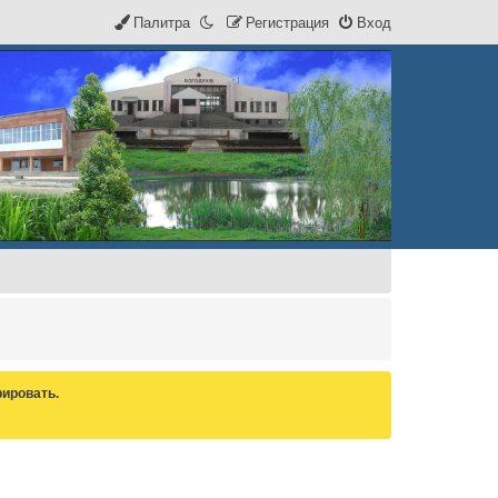
Палитра
Р
е
г
и
с
т
р
а
ц
и
я
Вход
ировать.