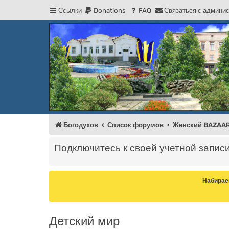
Ссылки
Donations
FAQ
С
в
я
з
а
т
ь
с
я
с
а
д
м
и
н
и
Регистрация
Форум Богодухова
Богодухов
Богодухов
Список форумов
Женский BAZAA
Подключитесь к своей учетной запис
Набирае
Детский мир