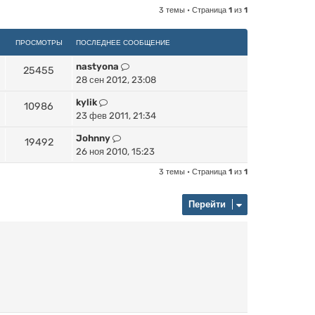
3 темы • Страница
1
из
1
ПРОСМОТРЫ
ПОСЛЕДНЕЕ СООБЩЕНИЕ
nastyona
25455
28 сен 2012, 23:08
kylik
10986
23 фев 2011, 21:34
Johnny
19492
26 ноя 2010, 15:23
3 темы • Страница
1
из
1
Перейти