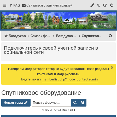
FAQ
С
в
я
з
а
т
ь
с
я
с
а
д
м
и
н
и
с
т
р
а
ц
и
е
й
Регистрация
Форум Богодухова
Богодухов
П
Богодухов
Список форумов
Богодухов Балка
Спутниковое оборудование
о
Подключитесь к своей учетной записи в
и
социальной сети
с
к
Набираем модераторов которые будут наполнять свои разделы
контентом и модерировать.
Подать заявку
memberlist.php?mode=contactadmin
Спутниковое оборудование
Новая тема
Поиск
Расширенный пои
Н
о
в
а
я
т
е
м
а
4 темы • Страница
1
из
1