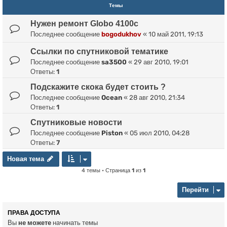
Темы
Нужен ремонт Globo 4100c
Последнее сообщение
bogodukhov
«
10 май 2011, 19:13
Ссылки по спутниковой тематике
Последнее сообщение
sa3500
«
29 авг 2010, 19:01
Ответы:
1
Подскажите скока будет стоить ?
Последнее сообщение
Ocean
«
28 авг 2010, 21:34
Ответы:
1
Спутниковые новости
Последнее сообщение
Piston
«
05 июл 2010, 04:28
Ответы:
7
Новая тема
Н
о
в
а
я
т
е
м
а
4 темы • Страница
1
из
1
Перейти
ПРАВА ДОСТУПА
Вы
не можете
начинать темы