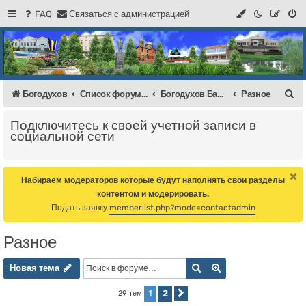
FAQ
С
в
я
з
а
т
ь
с
я
с
а
д
м
и
н
и
с
т
р
а
ц
и
е
й
Регистрация
Форум Богодухова
Богодухов
П
Богодухов
Список форумов
Богодухов Балка
Разное
о
Подключитесь к своей учетной записи в
и
социальной сети
с
к
Набираем модераторов которые будут наполнять свои разделы
контентом и модерировать.
Подать заявку
memberlist.php?mode=contactadmin
Разное
Новая тема
Поиск
Расширенный пои
Н
о
в
а
я
т
е
м
а
1
2
29 тем
След.