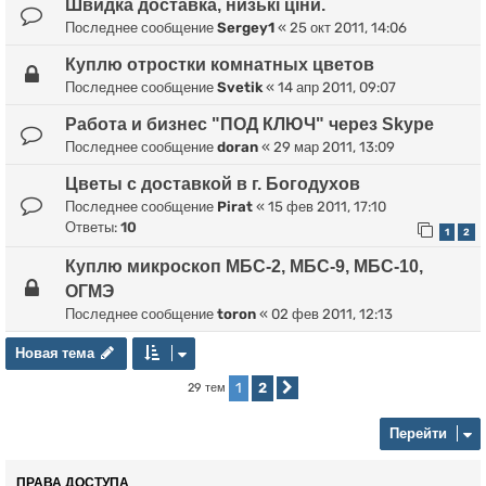
Швидка доставка, низькі ціни.
Последнее сообщение
Sergey1
«
25 окт 2011, 14:06
Куплю отростки комнатных цветов
Последнее сообщение
Svetik
«
14 апр 2011, 09:07
Работа и бизнес "ПОД КЛЮЧ" через Skype
Последнее сообщение
doran
«
29 мар 2011, 13:09
Цветы с доставкой в г. Богодухов
Последнее сообщение
Pirat
«
15 фев 2011, 17:10
Ответы:
10
1
2
Куплю микроскоп МБС-2, МБС-9, МБС-10,
ОГМЭ
Последнее сообщение
toron
«
02 фев 2011, 12:13
Новая тема
Н
о
в
а
я
т
е
м
а
1
2
29 тем
След.
Перейти
ПРАВА ДОСТУПА