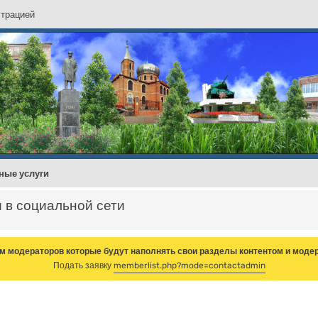
с
т
р
а
ц
и
е
й
ные услуги
и в социальной сети
м модераторов которые будут наполнять свои разделы контентом и модер
Подать заявку
memberlist.php?mode=contactadmin