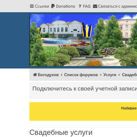
Ссылки
Donations
FAQ
С
в
я
з
а
т
ь
с
я
с
а
д
м
и
н
и
Регистрация
Форум Богодухова
Богодухов
Богодухов
Список форумов
Услуги
Свадеб
Подключитесь к своей учетной запис
Набирае
Свадебные услуги