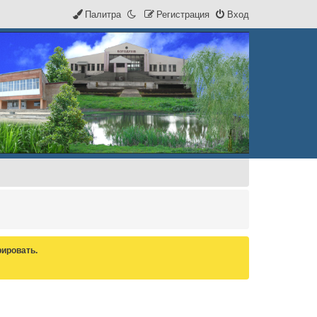
Палитра
Р
е
г
и
с
т
р
а
ц
и
я
Вход
ировать.