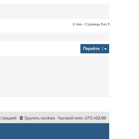
0 тем • Страница
1
из
1
Перейти
с
т
р
а
ц
и
е
й
Удалить cookies
Часовой пояс:
UTC+02:00