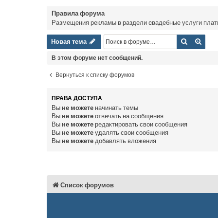
Правила форума
Размещения рекламы в раздели cвадебные услуги платн
Новая тема
Поиск
Расш
Н
о
в
а
я
т
е
м
а
В этом форуме нет сообщений.
Вернуться к списку форумов
ПРАВА ДОСТУПА
Вы
не можете
начинать темы
Вы
не можете
отвечать на сообщения
Вы
не можете
редактировать свои сообщения
Вы
не можете
удалять свои сообщения
Вы
не можете
добавлять вложения
Список форумов