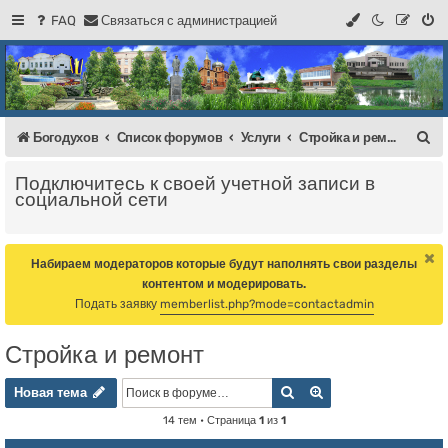
FAQ
С
в
я
з
а
т
ь
с
я
с
а
д
м
и
н
и
с
т
р
а
ц
и
е
й
Регистрация
Форум Богодухова
Богодухов
П
Богодухов
Список форумов
Услуги
Стройка и ремонт
о
Подключитесь к своей учетной записи в
и
социальной сети
с
к
Набираем модераторов которые будут наполнять свои разделы
контентом и модерировать.
Подать заявку
memberlist.php?mode=contactadmin
Стройка и ремонт
Новая тема
Поиск
Расширенный пои
Н
о
в
а
я
т
е
м
а
14 тем • Страница
1
из
1