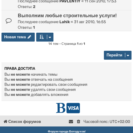
Последнее сообщение
PAVLENTIY
«
11 сен 2010, 17:53
Ответы:
2
Выполним любые строительные услуги!
Последнее сообщение
Lahik
«
31 авг 2010, 16:55
Ответы:
1
Новая тема
Н
о
в
а
я
т
е
м
а
14 тем • Страница
1
из
1
Перейти
ПРАВА ДОСТУПА
Вы
не можете
начинать темы
Вы
не можете
отвечать на сообщения
Вы
не можете
редактировать свои сообщения
Вы
не можете
удалять свои сообщения
Вы
не можете
добавлять вложения
Г
D
л
o
Список форумов
Часовой пояс:
UTC+02:00
в
n
Форум города Богодухов
!