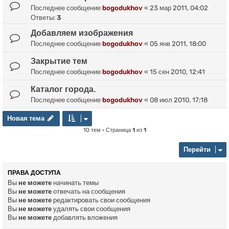
Последнее сообщение
bogodukhov
«
23 мар 2011, 04:02
Ответы:
3
Добавляем изображения
Последнее сообщение
bogodukhov
«
05 янв 2011, 18:00
Закрытие тем
Последнее сообщение
bogodukhov
«
15 сен 2010, 12:41
Каталог города.
Последнее сообщение
bogodukhov
«
08 июл 2010, 17:18
Новая тема
Н
о
в
а
я
т
е
м
а
10 тем • Страница
1
из
1
Перейти
ПРАВА ДОСТУПА
Вы
не можете
начинать темы
Вы
не можете
отвечать на сообщения
Вы
не можете
редактировать свои сообщения
Вы
не можете
удалять свои сообщения
Вы
не можете
добавлять вложения