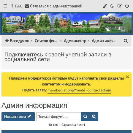
FAQ
С
в
я
з
а
т
ь
с
я
с
а
д
м
и
н
и
с
т
р
а
ц
и
е
й
Регистрация
Форум Богодухова
Богодухов
П
Богодухов
Список форумов
Админцентр
Админ информация
о
Подключитесь к своей учетной записи в
и
социальной сети
с
к
Набираем модераторов которые будут наполнять свои разделы
контентом и модерировать.
Подать заявку
memberlist.php?mode=contactadmin
Админ информация
Новая тема
Поиск
Расширенный пои
Н
о
в
а
я
т
е
м
а
10 тем • Страница
1
из
1