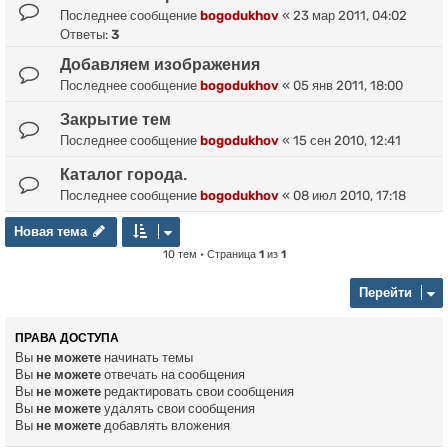
Последнее сообщение
bogodukhov
«
23 мар 2011, 04:02
Ответы:
3
Добавляем изображения
Последнее сообщение
bogodukhov
«
05 янв 2011, 18:00
Закрытие тем
Последнее сообщение
bogodukhov
«
15 сен 2010, 12:41
Каталог города.
Последнее сообщение
bogodukhov
«
08 июл 2010, 17:18
Новая тема
Н
о
в
а
я
т
е
м
а
10 тем • Страница
1
из
1
Перейти
ПРАВА ДОСТУПА
Вы
не можете
начинать темы
Вы
не можете
отвечать на сообщения
Вы
не можете
редактировать свои сообщения
Вы
не можете
удалять свои сообщения
Вы
не можете
добавлять вложения