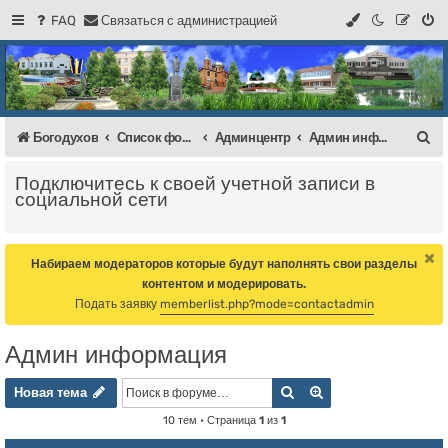
FAQ
С
в
я
з
а
т
ь
с
я
с
а
д
м
и
н
и
с
т
р
а
ц
и
е
й
Регистрация
Форум Богодухова
Богодухов
П
Богодухов
Список форумов
Админцентр
Админ информация
о
Подключитесь к своей учетной записи в
и
социальной сети
с
к
Набираем модераторов которые будут наполнять свои разделы
контентом и модерировать.
Подать заявку
memberlist.php?mode=contactadmin
Админ информация
Новая тема
Поиск
Расширенный пои
Н
о
в
а
я
т
е
м
а
10 тем • Страница
1
из
1