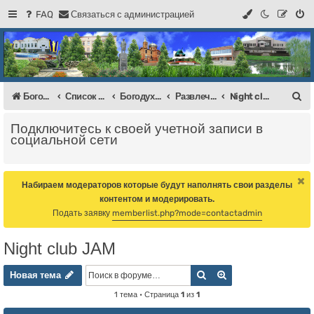
FAQ
С
в
я
з
а
т
ь
с
я
с
а
д
м
и
н
и
с
т
р
а
ц
и
е
й
Регистрация
Форум Богодухова
Богодухов
П
Богодухов
Список форумов
Богодухов
Развлечения
Night club JAM
о
Подключитесь к своей учетной записи в
и
социальной сети
с
к
Набираем модераторов которые будут наполнять свои разделы
контентом и модерировать.
Подать заявку
memberlist.php?mode=contactadmin
Night club JAM
Новая тема
Поиск
Расширенный пои
Н
о
в
а
я
т
е
м
а
1 тема • Страница
1
из
1