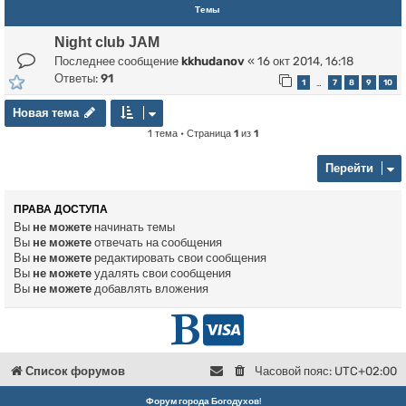
Темы
Night club JAM
Последнее сообщение
kkhudanov
«
16 окт 2014, 16:18
Ответы:
91
1
7
8
9
10
…
Новая тема
Н
о
в
а
я
т
е
м
а
1 тема • Страница
1
из
1
Перейти
ПРАВА ДОСТУПА
Вы
не можете
начинать темы
Вы
не можете
отвечать на сообщения
Вы
не можете
редактировать свои сообщения
Вы
не можете
удалять свои сообщения
Вы
не можете
добавлять вложения
Г
D
л
o
Список форумов
Часовой пояс:
UTC+02:00
в
n
Форум города Богодухов
!