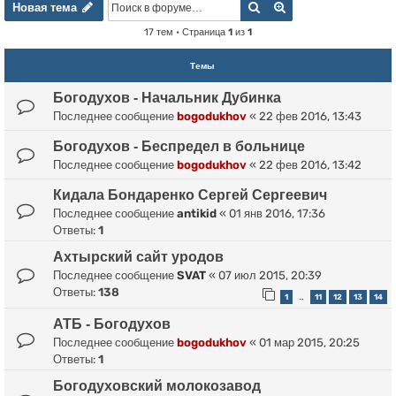
Новая тема
Поиск
Расширенный пои
Н
о
в
а
я
т
е
м
а
17 тем • Страница
1
из
1
Темы
Богодухов - Начальник Дубинка
Последнее сообщение
bogodukhov
«
22 фев 2016, 13:43
Богодухов - Беспредел в больнице
Последнее сообщение
bogodukhov
«
22 фев 2016, 13:42
Кидала Бондаренко Сергей Сергеевич
Последнее сообщение
antikid
«
01 янв 2016, 17:36
Ответы:
1
Ахтырский сайт уродов
Последнее сообщение
SVAT
«
07 июл 2015, 20:39
Ответы:
138
1
11
12
13
14
…
АТБ - Богодухов
Последнее сообщение
bogodukhov
«
01 мар 2015, 20:25
Ответы:
1
Богодуховский молокозавод