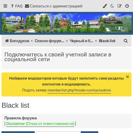
FAQ
С
в
я
з
а
т
ь
с
я
с
а
д
м
и
н
и
с
т
р
а
ц
и
е
й
Регистрация
Форум Богодухова
Богодухов
П
Богодухов
Список форумов
Черный и белый список Богоодухов + Флуд
Black list
о
Подключитесь к своей учетной записи в
и
социальной сети
с
к
Набираем модераторов которые будут наполнять свои разделы
контентом и модерировать.
Подать заявку
memberlist.php?mode=contactadmin
Black list
Правила форума
|
Disclaimer (Отказ от ответственности)
|