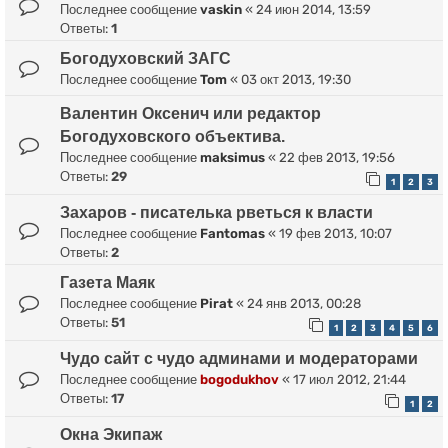
Последнее сообщение
vaskin
«
24 июн 2014, 13:59
Ответы:
1
Богодуховский ЗАГС
Последнее сообщение
Tom
«
03 окт 2013, 19:30
Валентин Оксенич или редактор
Богодуховского объектива.
Последнее сообщение
maksimus
«
22 фев 2013, 19:56
Ответы:
29
1
2
3
Захаров - писателька рветься к власти
Последнее сообщение
Fantomas
«
19 фев 2013, 10:07
Ответы:
2
Газета Маяк
Последнее сообщение
Pirat
«
24 янв 2013, 00:28
Ответы:
51
1
2
3
4
5
6
Чудо сайт с чудо админами и модераторами
Последнее сообщение
bogodukhov
«
17 июл 2012, 21:44
Ответы:
17
1
2
Окна Экипаж