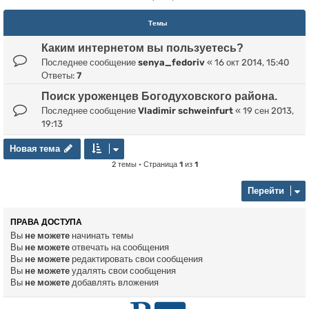
Темы
Каким интернетом вы пользуетесь?
Последнее сообщение
senya_fedoriv
«
16 окт 2014, 15:40
Ответы:
7
Поиск уроженцев Богодуховского района.
Последнее сообщение
Vladimir schweinfurt
«
19 сен 2013,
19:13
Новая тема
Н
о
в
а
я
т
е
м
а
2 темы • Страница
1
из
1
Перейти
ПРАВА ДОСТУПА
Вы
не можете
начинать темы
Вы
не можете
отвечать на сообщения
Вы
не можете
редактировать свои сообщения
Вы
не можете
удалять свои сообщения
Вы
не можете
добавлять вложения