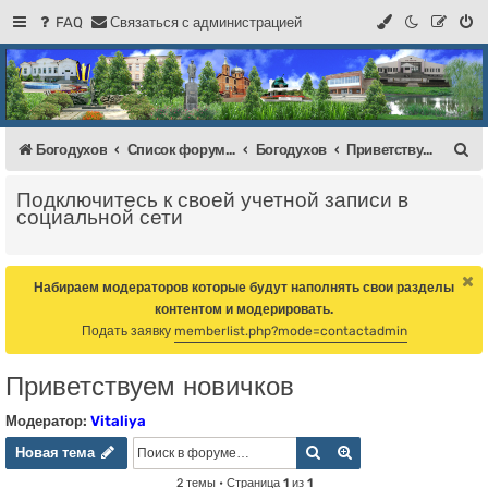
FAQ
С
в
я
з
а
т
ь
с
я
с
а
д
м
и
н
и
с
т
р
а
ц
и
е
й
Регистрация
Форум Богодухова
Богодухов
П
Богодухов
Список форумов
Богодухов
Приветствуем новичков
о
Подключитесь к своей учетной записи в
и
социальной сети
с
к
Набираем модераторов которые будут наполнять свои разделы
контентом и модерировать.
Подать заявку
memberlist.php?mode=contactadmin
Приветствуем новичков
Модератор:
Vitaliya
Новая тема
Поиск
Расширенный пои
Н
о
в
а
я
т
е
м
а
2 темы • Страница
1
из
1