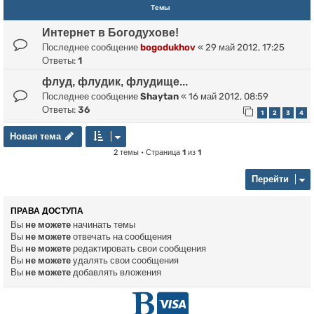
Темы
Интернет в Богодухове!
Последнее сообщение
bogodukhov
«
29 май 2012, 17:25
Ответы:
1
флуд, флудик, флудище...
Последнее сообщение
Shaytan
«
16 май 2012, 08:59
Ответы:
36
1
2
3
4
Новая тема
Н
о
в
а
я
т
е
м
а
2 темы • Страница
1
из
1
Перейти
ПРАВА ДОСТУПА
Вы
не можете
начинать темы
Вы
не можете
отвечать на сообщения
Вы
не можете
редактировать свои сообщения
Вы
не можете
удалять свои сообщения
Вы
не можете
добавлять вложения
Г
D