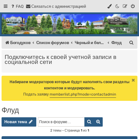
FAQ
С
в
я
з
а
т
ь
с
я
с
а
д
м
и
н
и
с
т
р
а
ц
и
е
й
Регистрация
Форум Богодухова
Богодухов
П
Богодухов
Список форумов
Черный и белый список Богоодухов + Флуд
Флуд
о
Подключитесь к своей учетной записи в
и
социальной сети
с
к
Набираем модераторов которые будут наполнять свои разделы
контентом и модерировать.
Подать заявку
memberlist.php?mode=contactadmin
Флуд
Новая тема
Поиск
Расширенный пои
Н
о
в
а
я
т
е
м
а
2 темы • Страница
1
из
1