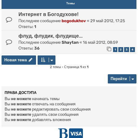
Темы
Интернет в Богодухове!
Последнее сообщение
bogodukhov
«
29 май 2012, 17:25
Ответы:
1
флуд, флудик, флудище...
Последнее сообщение
Shaytan
«
16 май 2012, 08:59
Ответы:
36
1
2
3
4
Новая тема
Н
о
в
а
я
т
е
м
а
2 темы • Страница
1
из
1
Перейти
ПРАВА ДОСТУПА
Вы
не можете
начинать темы
Вы
не можете
отвечать на сообщения
Вы
не можете
редактировать свои сообщения
Вы
не можете
удалять свои сообщения
Вы
не можете
добавлять вложения
Г
D