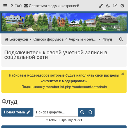
FAQ
С
в
я
з
а
т
ь
с
я
с
а
д
м
и
н
и
с
т
р
а
ц
и
е
й
Регистрация
Форум Богодухова
Богодухов
П
Богодухов
Список форумов
Черный и белый список Богоодухов + Флуд
Флуд
о
Подключитесь к своей учетной записи в
и
социальной сети
с
к
Набираем модераторов которые будут наполнять свои разделы
контентом и модерировать.
Подать заявку
memberlist.php?mode=contactadmin
Флуд
Новая тема
Поиск
Расширенный пои
Н
о
в
а
я
т
е
м
а
2 темы • Страница
1
из
1