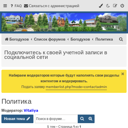
FAQ
С
в
я
з
а
т
ь
с
я
с
а
д
м
и
н
и
с
т
р
а
ц
и
е
й
Регистрация
Форум Богодухова
Богодухов
П
Богодухов
Список форумов
Богодухов
Политика
о
Подключитесь к своей учетной записи в
и
социальной сети
с
к
Набираем модераторов которые будут наполнять свои разделы
контентом и модерировать.
Подать заявку
memberlist.php?mode=contactadmin
Политика
Модератор:
Vitaliya
Новая тема
Поиск
Расширенный пои
Н
о
в
а
я
т
е
м
а
5 тем • Страница
1
из
1