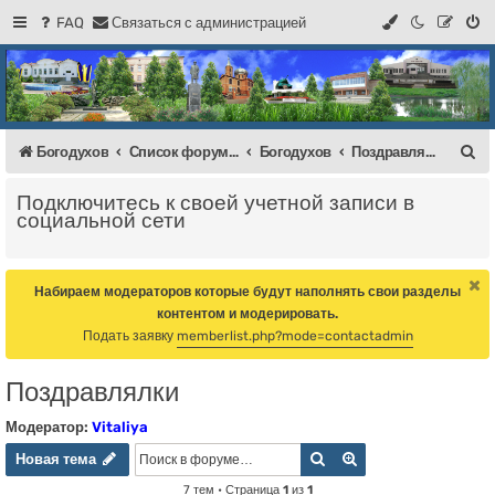
FAQ
С
в
я
з
а
т
ь
с
я
с
а
д
м
и
н
и
с
т
р
а
ц
и
е
й
Регистрация
Форум Богодухова
Богодухов
П
Богодухов
Список форумов
Богодухов
Поздравлялки
о
Подключитесь к своей учетной записи в
и
социальной сети
с
к
Набираем модераторов которые будут наполнять свои разделы
контентом и модерировать.
Подать заявку
memberlist.php?mode=contactadmin
Поздравлялки
Модератор:
Vitaliya
Новая тема
Поиск
Расширенный пои
Н
о
в
а
я
т
е
м
а
7 тем • Страница
1
из
1