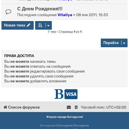
С Днем Рождения!!!
Последнее сообщение
Vitaliya
«
08 янв 2011, 15:33
Новая тема
Н
о
в
а
я
т
е
м
а
7 тем • Страница
1
из
1
Перейти
ПРАВА ДОСТУПА
Вы
не можете
начинать темы
Вы
не можете
отвечать на сообщения
Вы
не можете
редактировать свои сообщения
Вы
не можете
удалять свои сообщения
Вы
не можете
добавлять вложения
Г
D
л
o
Список форумов
Часовой пояс:
UTC+02:00
в
n
Форум города Богодухов
!
Богодухов ©
Богодухов
|
Богодухов
н
a